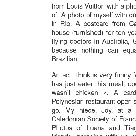
from Louis Vuitton with a ph
of. A photo of myself with 
in Rio. A postcard from Ca
house (furnished) for ten y
flying doctors in Australia,
because nothing can equal
Brazilian.
An ad I think is very funny
has just eaten his meal, op
wasn’t chicken ». A car
Polynesian restaurant open 
go. My niece, Joy, at a S
Caledonian Society of Franc
Photos of Luana and Tiago