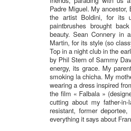
friends, parading with us 
Padre Miguel. My ancestor,
the artist Boldini, for its
paintbrushes brought back
beauty. Sean Connery in a 
Martin, for its style (so cla
Top in a night club in the ea
by Phil Stern of Sammy Davis 
energy, its grace. My pare
smoking la chicha. My mother
wearing a dress inspired fro
the film « Falbala » (desi
cutting about my father-in-l
resistant, former deportee,
everything it says about Fra