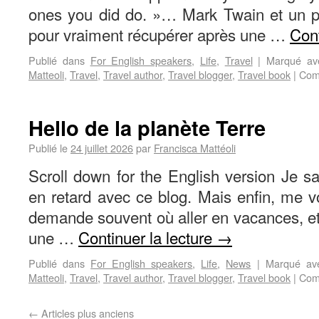
ones you did do. »… Mark Twain et un peu
pour vraiment récupérer après une …
Cont
Publié dans
For English speakers
,
Life
,
Travel
|
Marqué av
Matteoli
,
Travel
,
Travel author
,
Travel blogger
,
Travel book
|
Com
Hello de la planète Terre
Publié le
24 juillet 2026
par
Francisca Mattéoli
Scroll down for the English version Je sai
en retard avec ce blog. Mais enfin, me 
demande souvent où aller en vacances, et
une …
Continuer la lecture
→
Publié dans
For English speakers
,
Life
,
News
|
Marqué av
Matteoli
,
Travel
,
Travel author
,
Travel blogger
,
Travel book
|
Com
←
Articles plus anciens