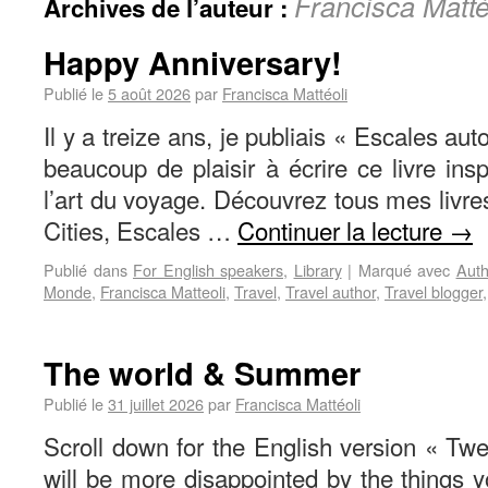
Francisca Matté
Archives de l’auteur :
Happy Anniversary!
Publié le
5 août 2026
par
Francisca Mattéoli
Il y a treize ans, je publiais « Escales au
beaucoup de plaisir à écrire ce livre ins
l’art du voyage. Découvrez tous mes livre
Cities, Escales …
Continuer la lecture
→
Publié dans
For English speakers
,
Library
|
Marqué avec
Auth
Monde
,
Francisca Matteoli
,
Travel
,
Travel author
,
Travel blogger
The world & Summer
Publié le
31 juillet 2026
par
Francisca Mattéoli
Scroll down for the English version « Tw
will be more disappointed by the things y