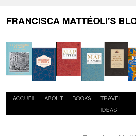
FRANCISCA MATTÉOLI'S BL
ACCUEIL
ABOUT
BOOKS
TRAVEL
IDEAS