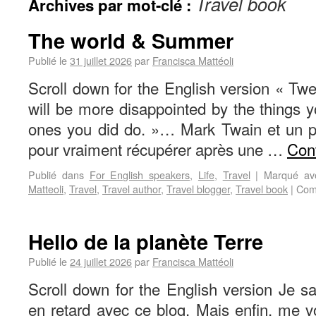
Travel book
Archives par mot-clé :
The world & Summer
Publié le
31 juillet 2026
par
Francisca Mattéoli
Scroll down for the English version « Tw
will be more disappointed by the things y
ones you did do. »… Mark Twain et un peu
pour vraiment récupérer après une …
Cont
Publié dans
For English speakers
,
Life
,
Travel
|
Marqué av
Matteoli
,
Travel
,
Travel author
,
Travel blogger
,
Travel book
|
Com
Hello de la planète Terre
Publié le
24 juillet 2026
par
Francisca Mattéoli
Scroll down for the English version Je sai
en retard avec ce blog. Mais enfin, me 