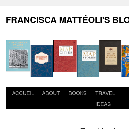
FRANCISCA MATTÉOLI'S BL
ACCUEIL
ABOUT
BOOKS
TRAVEL
IDEAS