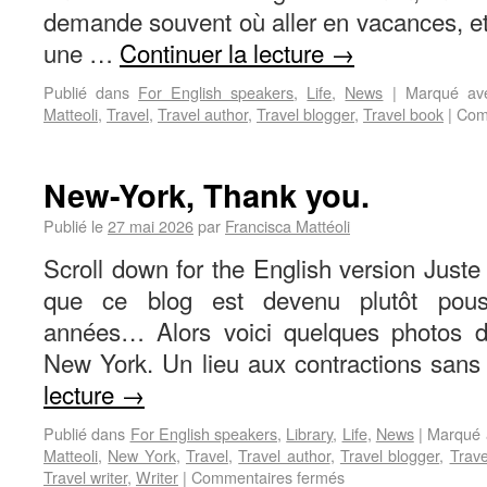
demande souvent où aller en vacances, et
une …
Continuer la lecture
→
Publié dans
For English speakers
,
Life
,
News
|
Marqué av
Matteoli
,
Travel
,
Travel author
,
Travel blogger
,
Travel book
|
Com
New-York, Thank you.
Publié le
27 mai 2026
par
Francisca Mattéoli
Scroll down for the English version Juste
que ce blog est devenu plutôt pouss
années… Alors voici quelques photos 
New York. Un lieu aux contractions sans
lecture
→
Publié dans
For English speakers
,
Library
,
Life
,
News
|
Marqué 
Matteoli
,
New York
,
Travel
,
Travel author
,
Travel blogger
,
Trave
Travel writer
,
Writer
|
Commentaires fermés