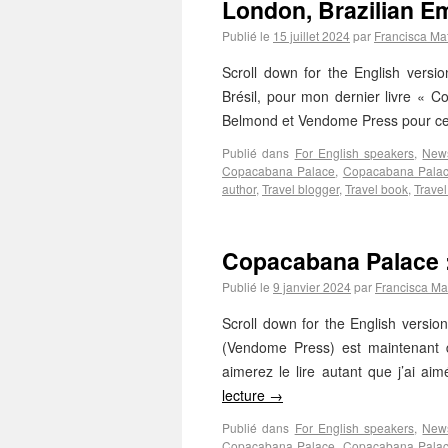
London, Brazilian Em
Publié le
15 juillet 2024
par
Francisca Mat
Scroll down for the English versi
Brésil, pour mon dernier livre «
Belmond et Vendome Press pour ce
Publié dans
For English speakers
,
New
Copacabana Palace
,
Copacabana Palace
author
,
Travel blogger
,
Travel book
,
Trave
Copacabana Palace :
Publié le
9 janvier 2024
par
Francisca Mat
Scroll down for the English versi
(Vendome Press) est maintenant d
aimerez le lire autant que j’ai ai
lecture
→
Publié dans
For English speakers
,
New
Copacabana Palace
,
Copacabana Palace