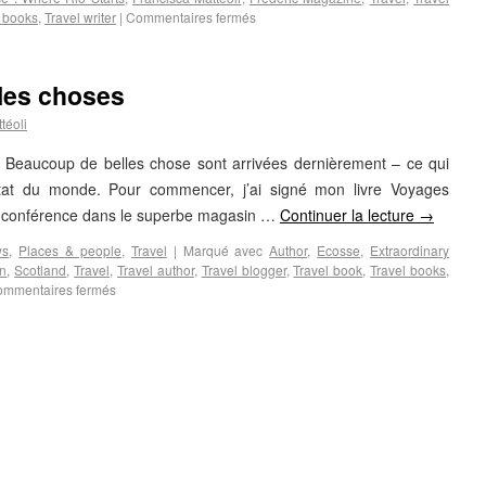
l books
,
Travel writer
|
Commentaires fermés
lles choses
téoli
on Beaucoup de belles chose sont arrivées dernièrement – ce qui
état du monde. Pour commencer, j’ai signé mon livre Voyages
te conférence dans le superbe magasin …
Continuer la lecture
→
ws
,
Places & people
,
Travel
|
Marqué avec
Author
,
Ecosse
,
Extraordinary
on
,
Scotland
,
Travel
,
Travel author
,
Travel blogger
,
Travel book
,
Travel books
,
mmentaires fermés