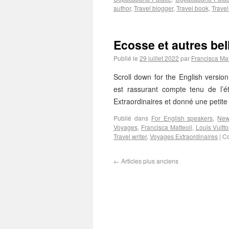
author
,
Travel blogger
,
Travel book
,
Trave
Ecosse et autres be
Publié le
29 juillet 2022
par
Francisca Mat
Scroll down for the English versi
est rassurant compte tenu de l’
Extraordinaires et donné une peti
Publié dans
For English speakers
,
Ne
Voyages
,
Francisca Matteoli
,
Louis Vuitt
Travel writer
,
Voyages Extraordinaires
|
Co
←
Articles plus anciens