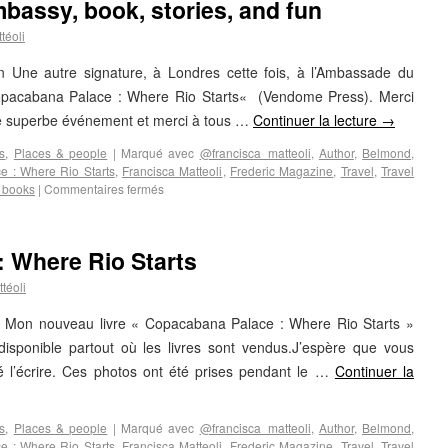
bassy, book, stories, and fun
téoli
on Une autre signature, à Londres cette fois, à l’Ambassade du
 Copacabana Palace : Where Rio Starts« (Vendome Press). Merci
 superbe événement et merci à tous …
Continuer la lecture
→
s
,
Places & people
|
Marqué avec
@francisca_matteoli
,
Author
,
Belmond
,
 : Where Rio Starts
,
Francisca Matteoli
,
Frederic Magazine
,
Travel
,
Travel
l books
|
Commentaires fermés
 Where Rio Starts
téoli
on Mon nouveau livre « Copacabana Palace : Where Rio Starts »
isponible partout où les livres sont vendus.J’espère que vous
mé l’écrire. Ces photos ont été prises pendant le …
Continuer la
s
,
Places & people
|
Marqué avec
@francisca_matteoli
,
Author
,
Belmond
,
 : Where Rio Starts
,
Francisca Matteoli
,
Frederic Magazine
,
Travel
,
Travel