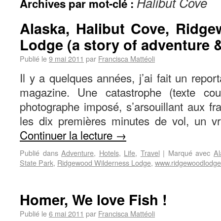
Halibut Cove
Archives par mot-clé :
Alaska, Halibut Cove, Ridg
Lodge (a story of adventure & 
Publié le
9 mai 2011
par
Francisca Mattéoli
Il y a quelques années, j’ai fait un repor
magazine. Une catastrophe (texte co
photographe imposé, s’arsouillant aux fr
les dix premières minutes de vol, un vr
Continuer la lecture
→
Publié dans
Adventure
,
Hotels
,
Life
,
Travel
|
Marqué avec
Al
State Park
,
Ridgewood Wilderness Lodge
,
www.ridgewoodlodg
Homer, We love Fish !
Publié le
6 mai 2011
par
Francisca Mattéoli