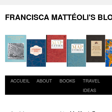
FRANCISCA MATTÉOLI'S BL
ACCUEIL
ABOUT
BOOKS
TRAVEL
IDEAS