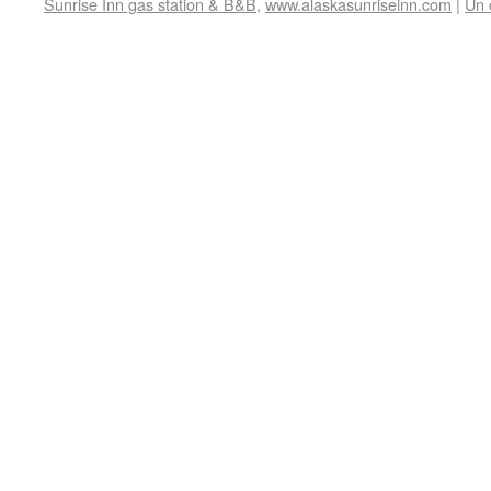
Sunrise Inn gas station & B&B
,
www.alaskasunriseinn.com
|
Un 