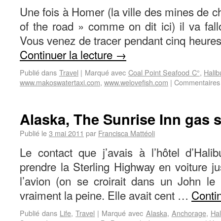
Une fois à Homer (la ville des mines de ch
of the road » comme on dit ici) il va fa
Vous venez de tracer pendant cinq heure
Continuer la lecture
→
Publié dans
Travel
|
Marqué avec
Coal Point Seafood C°
,
Halib
www.makoswatertaxi.com
,
www.welovefish.com
|
Commentaires
Alaska, The Sunrise Inn gas 
Publié le
3 mai 2011
par
Francisca Mattéoli
Le contact que j’avais à l’hôtel d’Hali
prendre la Sterling Highway en voiture j
l’avion (on se croirait dans un John le 
vraiment la peine. Elle avait cent …
Contin
Publié dans
Life
,
Travel
|
Marqué avec
Alaska
,
Anchorage
,
Hal